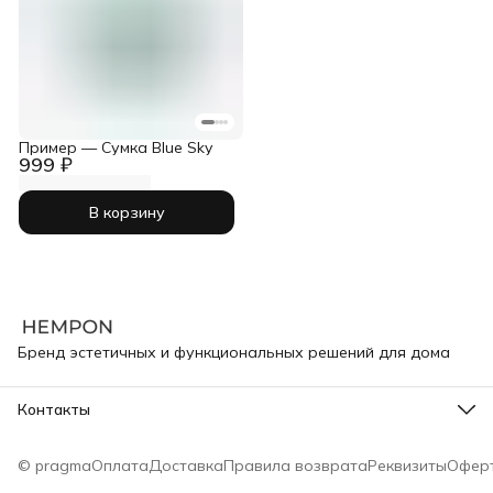
Пример — Сумка Blue Sky
999 ₽
В корзину
Бренд эстетичных и функциональных решений для дома
Контакты
Телефон
8 (835) 237-64-37
© pragma
Оплата
Доставка
Правила возврата
Реквизиты
Офер
Режим работы
Круглосуточно